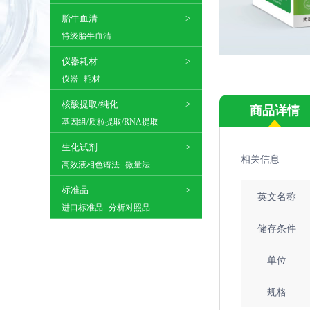
胎牛血清
特级胎牛血清
仪器耗材
仪器
耗材
核酸提取/纯化
商品详情
基因组/质粒提取/RNA提取
生化试剂
相关信息
高效液相色谱法
微量法
标准品
英文名称
进口标准品
分析对照品
储存条件
单位
规格