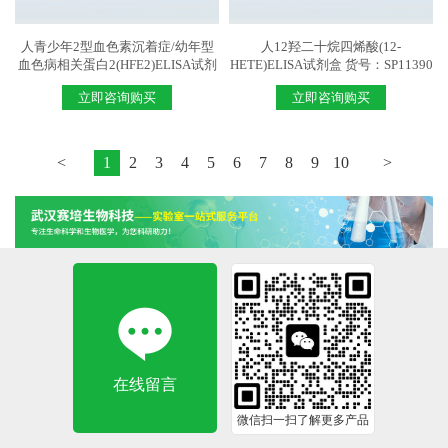
人青少年2型血色素沉着症/幼年型
人12羟二十烷四烯酸(12-
血色病相关蛋白2(HFE2)ELISA试剂
HETE)ELISA试剂盒 货号：SP11390
盒 货号：SP11645
立即咨询购买
立即咨询购买
<
1
2
3
4
5
6
7
8
9
10
>
在线留言
微信扫一扫了解更多产品