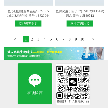
鱼心肌肌凝蛋白轻链1(CMLC-
鱼转化生长因子β2(TGFβ2)ELISA试
1)ELISA试剂盒 货号：SP29044
剂盒 货号：SP39512
立即咨询购买
立即咨询购买
<
1
2
3
4
5
6
7
8
9
10
>
在线留言
微信扫一扫了解更多产品