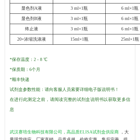
显色剂
A液
3 ml×1瓶
6 ml×1瓶
显色剂
B液
3 ml×1瓶
6 ml×1瓶
终止液
3 ml×1瓶
6 ml×1瓶
20×浓缩洗涤液
15ml×1瓶
25ml×1瓶
*保存温度：2 - 8 ℃
*保质期：6个月
*顺丰快递
试剂盒参数性能：请向客服人员索要详细电子版说明书！
在进行此测定之前，请阅读完整的试剂盒说明书以获取更多信
息
武汉赛培生物科技有限公司，高品质ELISA试剂盒供应商
，大
量现货供应，厂家直销，品质卓越，价格实惠，售后完善，提