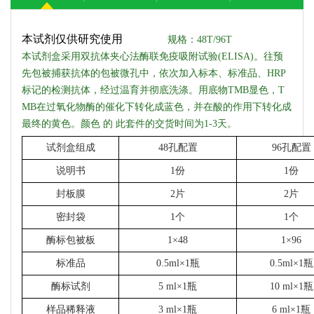
本试剂仅供研究使用
规格：
48T/96T
本试剂盒采用双抗体夹心法酶联免疫吸附试验
(ELISA)。往预
先包被捕获抗体的包被微孔中，依次加入标本、标准品、HRP
标记的检测抗体，经过温育并彻底洗涤。用底物TMB显色，T
MB在过氧化物酶的催化下转化成蓝色，并在酸的作用下转化成
最终的黄色。颜色
的
此套件的交货时间为
1-3天。
试剂盒组成
48孔配置
96孔配置
说明书
1份
1份
封板膜
2片
2片
密封袋
1个
1个
酶标包被板
1×48
1×96
标准品
0.5ml×1瓶
0.5ml×1瓶
酶标试剂
5 ml×1瓶
10 ml×1瓶
样品稀释液
3 ml×1瓶
6 ml×1瓶